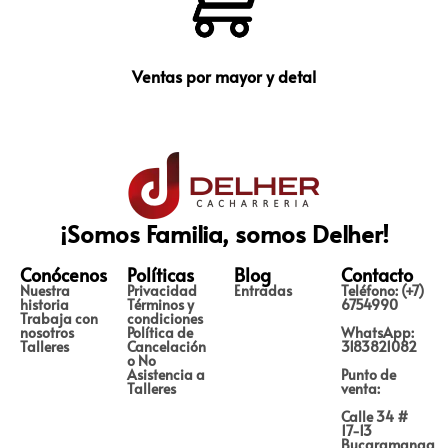
Ventas por mayor y detal
¡Somos Familia, somos Delher!
Conócenos
Políticas
Blog
Contacto
Nuestra
Privacidad
Entradas
Teléfono: (+7)
historia
Términos y
6754990
Trabaja con
condiciones
nosotros
Política de
WhatsApp:
Talleres
Cancelación
3183821082
o No
Asistencia a
Punto de
Talleres
venta:
Calle 34 #
17-13
Bucaramanga