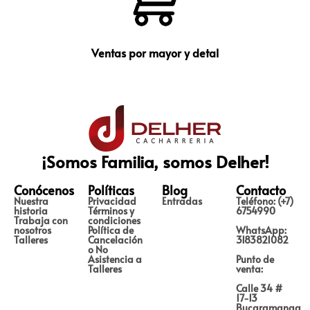
Ventas por mayor y detal
¡Somos Familia, somos Delher!
Conócenos
Políticas
Blog
Contacto
Nuestra
Privacidad
Entradas
Teléfono: (+7)
historia
Términos y
6754990
Trabaja con
condiciones
nosotros
Política de
WhatsApp:
Talleres
Cancelación
3183821082
o No
Asistencia a
Punto de
Talleres
venta:
Calle 34 #
17-13
Bucaramanga