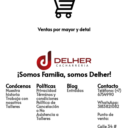
Ventas por mayor y detal
¡Somos Familia, somos Delher!
Conócenos
Políticas
Blog
Contacto
Nuestra
Privacidad
Entradas
Teléfono: (+7)
historia
Términos y
6754990
Trabaja con
condiciones
nosotros
Política de
WhatsApp:
Talleres
Cancelación
3183821082
o No
Asistencia a
Punto de
Talleres
venta:
Calle 34 #