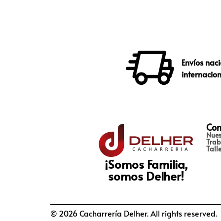
Envíos naci
internacio
Con
Nues
Trab
Tall
¡Somos Familia,
somos Delher!
© 2026 Cacharrería Delher. All rights reserved.