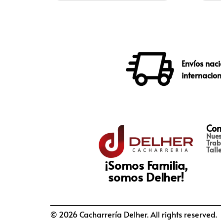
Envíos naci
internacio
Con
Nues
Trab
Tall
¡Somos Familia,
somos Delher!
© 2026 Cacharrería Delher. All rights reserved.