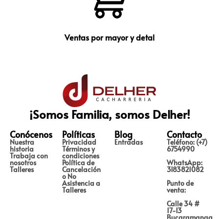
Ventas por mayor y detal
¡Somos Familia, somos Delher!
Conócenos
Políticas
Blog
Contacto
Nuestra
Privacidad
Entradas
Teléfono: (+7)
historia
Términos y
6754990
Trabaja con
condiciones
nosotros
Política de
WhatsApp:
Talleres
Cancelación
3183821082
o No
Asistencia a
Punto de
Talleres
venta:
Calle 34 #
17-13
Bucaramanga