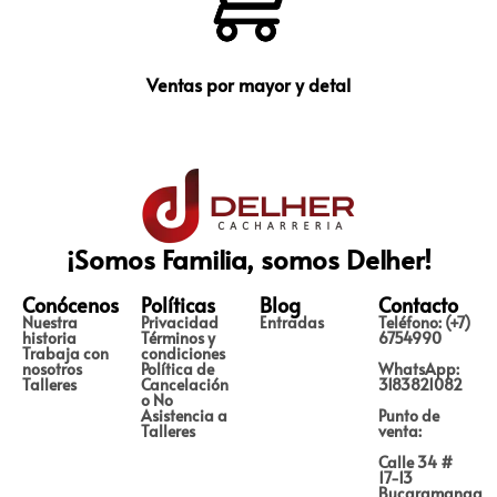
Ventas por mayor y detal
¡Somos Familia, somos Delher!
Conócenos
Políticas
Blog
Contacto
Nuestra
Privacidad
Entradas
Teléfono: (+7)
historia
Términos y
6754990
Trabaja con
condiciones
nosotros
Política de
WhatsApp:
Talleres
Cancelación
3183821082
o No
Asistencia a
Punto de
Talleres
venta:
Calle 34 #
17-13
Bucaramanga