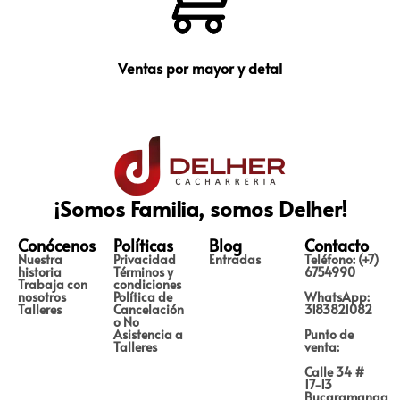
Ventas por mayor y detal
¡Somos Familia, somos Delher!
Conócenos
Políticas
Blog
Contacto
Nuestra
Privacidad
Entradas
Teléfono: (+7)
historia
Términos y
6754990
Trabaja con
condiciones
nosotros
Política de
WhatsApp:
Talleres
Cancelación
3183821082
o No
Asistencia a
Punto de
Talleres
venta:
Calle 34 #
17-13
Bucaramanga