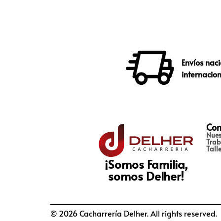
Envíos naci
internacio
Con
Nues
Trab
Tall
¡Somos Familia,
somos Delher!
© 2026 Cacharrería Delher. All rights reserved.