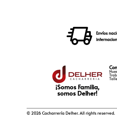
Envíos naci
internacio
Con
Nues
Trab
Tall
¡Somos Familia,
somos Delher!
© 2026 Cacharrería Delher. All rights reserved.