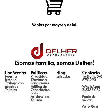
Ventas por mayor y detal
¡Somos Familia, somos Delher!
Conócenos
Políticas
Blog
Contacto
Nuestra
Privacidad
Entradas
Teléfono: (+7)
historia
Términos y
6754990
Trabaja con
condiciones
nosotros
Política de
WhatsApp:
Talleres
Cancelación
3183821082
o No
Asistencia a
Punto de
Talleres
venta:
Calle 34 #