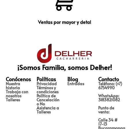
Ventas por mayor y detal
¡Somos Familia, somos Delher!
Conócenos
Políticas
Blog
Contacto
Nuestra
Privacidad
Entradas
Teléfono: (+7)
historia
Términos y
6754990
Trabaja con
condiciones
nosotros
Política de
WhatsApp:
Talleres
Cancelación
3183821082
o No
Asistencia a
Punto de
Talleres
venta:
Calle 34 #
17-13
Bucaramanga