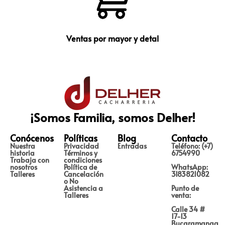
Ventas por mayor y detal
¡Somos Familia, somos Delher!
Conócenos
Políticas
Blog
Contacto
Nuestra
Privacidad
Entradas
Teléfono: (+7)
historia
Términos y
6754990
Trabaja con
condiciones
nosotros
Política de
WhatsApp:
Talleres
Cancelación
3183821082
o No
Asistencia a
Punto de
Talleres
venta:
Calle 34 #
17-13
Bucaramanga