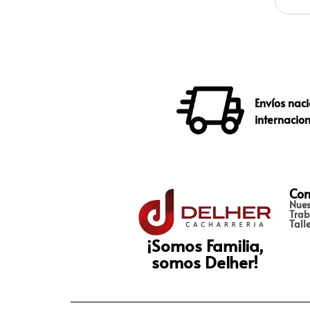
Envíos naci
internacio
Con
Nues
Trab
Tall
¡Somos Familia,
somos Delher!