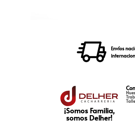
Envíos naci
internacio
Con
Nues
Trab
Tall
¡Somos Familia,
somos Delher!