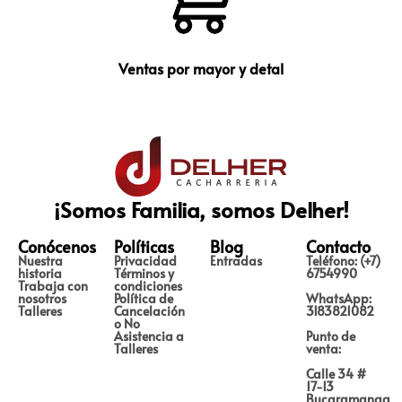
Ventas por mayor y detal
¡Somos Familia, somos Delher!
Conócenos
Políticas
Blog
Contacto
Nuestra
Privacidad
Entradas
Teléfono: (+7)
historia
Términos y
6754990
Trabaja con
condiciones
nosotros
Política de
WhatsApp:
Talleres
Cancelación
3183821082
o No
Asistencia a
Punto de
Talleres
venta:
Calle 34 #
17-13
Bucaramanga