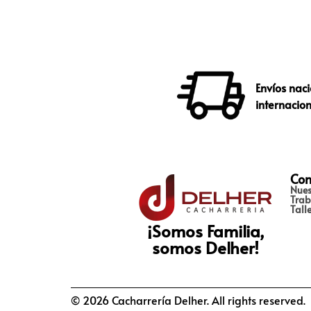
Envíos naci
internacio
Con
Nues
Trab
Tall
¡Somos Familia,
somos Delher!
© 2026 Cacharrería Delher. All rights reserved.