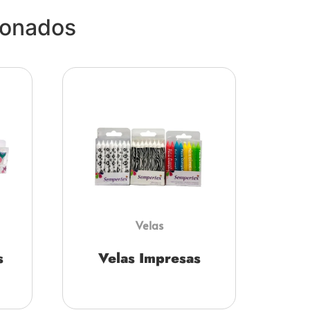
ionados
Velas
s
Velas Impresas