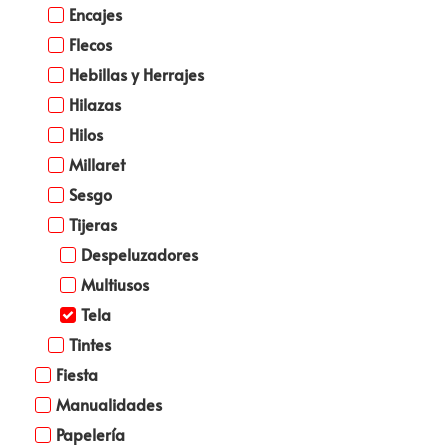
Encajes
Flecos
Hebillas y Herrajes
Hilazas
Hilos
Millaret
Sesgo
Tijeras
Despeluzadores
Multiusos
Tela
Tintes
Fiesta
Manualidades
Papelería