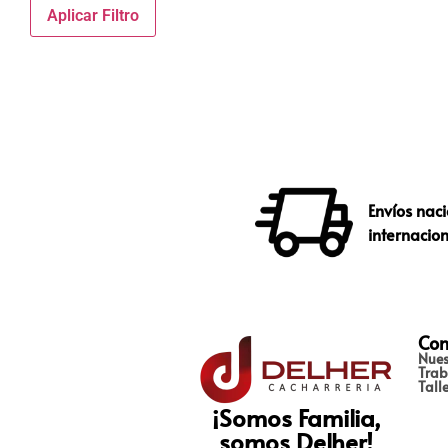
Aplicar Filtro
Envíos naci
internacio
Con
Nues
Trab
Tall
¡Somos Familia,
somos Delher!