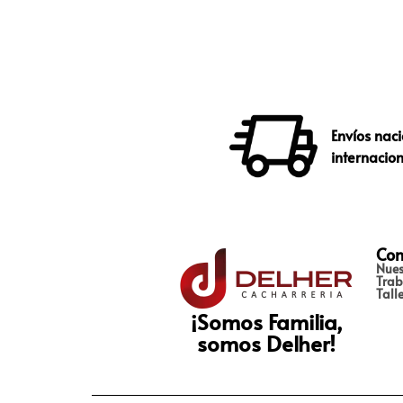
Envíos naci
internacio
Con
Nues
Trab
Tall
¡Somos Familia,
somos Delher!