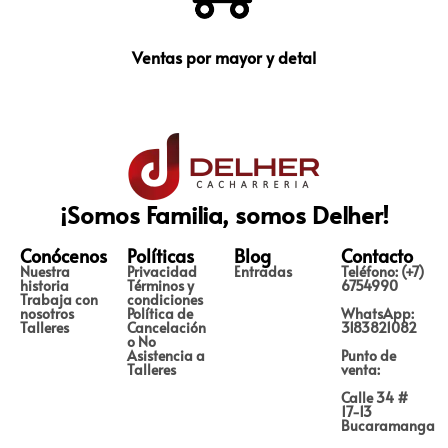
Ventas por mayor y detal
¡Somos Familia, somos Delher!
Conócenos
Políticas
Blog
Contacto
Nuestra
Privacidad
Entradas
Teléfono: (+7)
historia
Términos y
6754990
Trabaja con
condiciones
nosotros
Política de
WhatsApp:
Talleres
Cancelación
3183821082
o No
Asistencia a
Punto de
Talleres
venta:
Calle 34 #
17-13
Bucaramanga