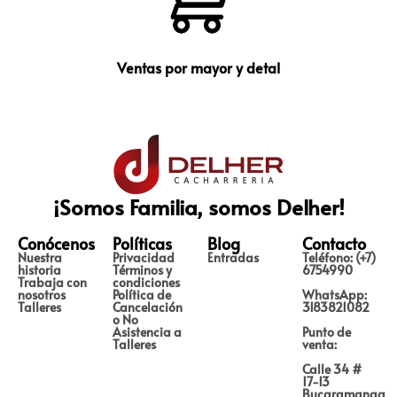
Ventas por mayor y detal
¡Somos Familia, somos Delher!
Conócenos
Políticas
Blog
Contacto
Nuestra
Privacidad
Entradas
Teléfono: (+7)
historia
Términos y
6754990
Trabaja con
condiciones
nosotros
Política de
WhatsApp:
Talleres
Cancelación
3183821082
o No
Asistencia a
Punto de
Talleres
venta:
Calle 34 #
17-13
Bucaramanga