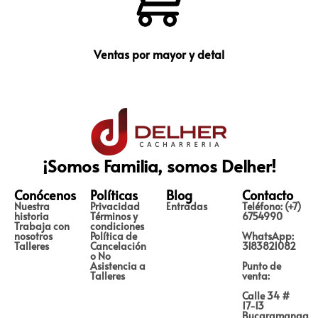
Ventas por mayor y detal
¡Somos Familia, somos Delher!
Conócenos
Políticas
Blog
Contacto
Nuestra
Privacidad
Entradas
Teléfono: (+7)
historia
Términos y
6754990
Trabaja con
condiciones
nosotros
Política de
WhatsApp:
Talleres
Cancelación
3183821082
o No
Asistencia a
Punto de
Talleres
venta:
Calle 34 #
17-13
Bucaramanga