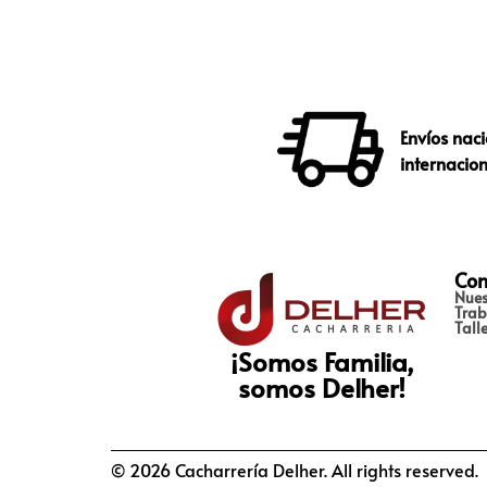
Envíos naci
internacio
Con
Nues
Trab
Tall
¡Somos Familia,
somos Delher!
© 2026 Cacharrería Delher. All rights reserved.