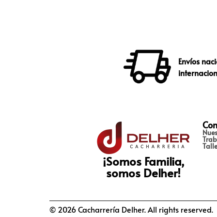
Envíos naci
internacio
Con
Nues
Trab
Tall
¡Somos Familia,
somos Delher!
© 2026 Cacharrería Delher. All rights reserved.